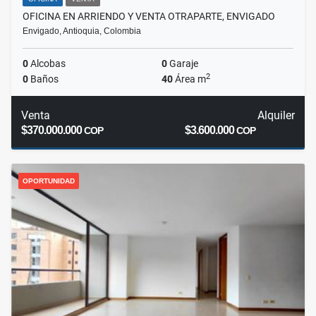
OFICINA EN ARRIENDO Y VENTA OTRAPARTE, ENVIGADO
Envigado, Antioquia, Colombia
0
Alcobas
0
Garaje
2
0
Baños
40
Área m
Venta
Alquiler
$370.000.000
$3.600.000
COP
COP
OPORTUNIDAD