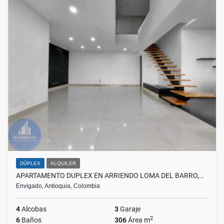
DÚPLEX
ALQUILER
APARTAMENTO DUPLEX EN ARRIENDO LOMA DEL BARRO,…
Envigado, Antioquia, Colombia
4
Alcobas
3
Garaje
2
6
Baños
306
Área m