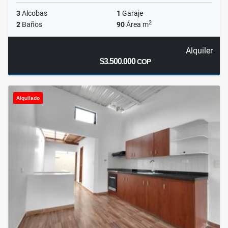
3
Alcobas
1
Garaje
2
2
Baños
90
Área m
Alquiler
$3.500.000
COP
Alquilado