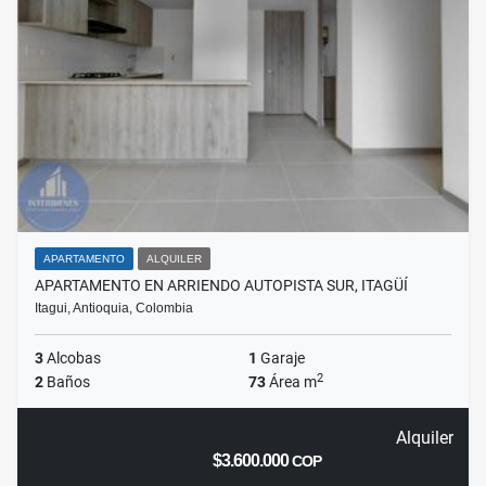
APARTAMENTO
ALQUILER
APARTAMENTO EN ARRIENDO AUTOPISTA SUR, ITAGÜÍ
Itagui, Antioquia, Colombia
3
Alcobas
1
Garaje
2
2
Baños
73
Área m
Alquiler
$3.600.000
COP