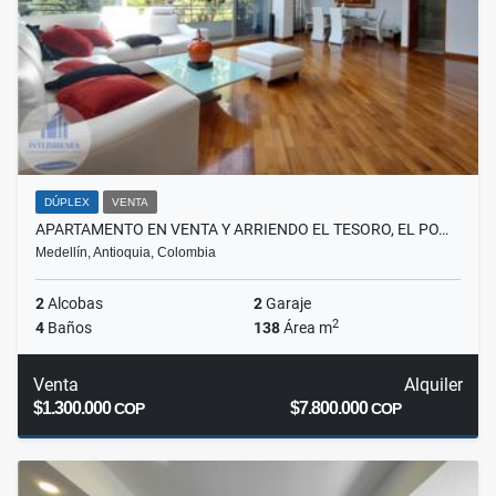
DÚPLEX
VENTA
APARTAMENTO EN VENTA Y ARRIENDO EL TESORO, EL PO…
Medellín, Antioquia, Colombia
2
Alcobas
2
Garaje
2
4
Baños
138
Área m
Venta
Alquiler
$1.300.000
$7.800.000
COP
COP