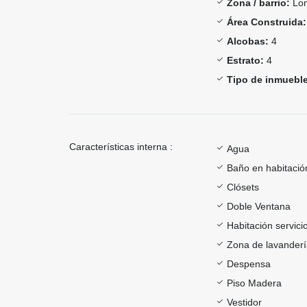
Zona / barrio:
Lom
Área Construida:
Alcobas:
4
Estrato:
4
Tipo de inmueble
Características interna :
Agua
Baño en habitación
Clósets
Doble Ventana
Habitación servici
Zona de lavander
Despensa
Piso Madera
Vestidor