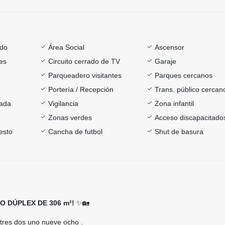
ado
Área Social
Ascensor
es
Circuito cerrado de TV
Garaje
Parqueadero visitantes
Parques cercanos
Portería / Recepción
Trans. público cercan
rada
Vigilancia
Zona infantil
Zonas verdes
Acceso discapacitado
esto
Cancha de futbol
Shut de basura
 DÚPLEX DE 306 m²!
✨🏡
tres dos uno nueve ocho .