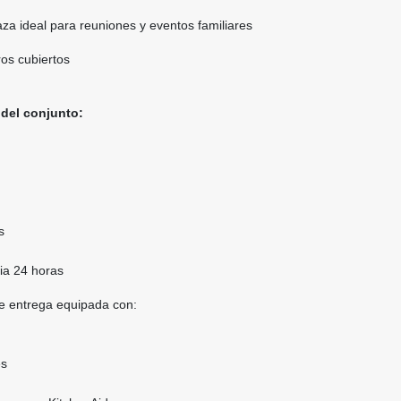
aza ideal para reuniones y eventos familiares
os cubiertos
del conjunto:
s
cia 24 horas
e entrega equipada con:
es