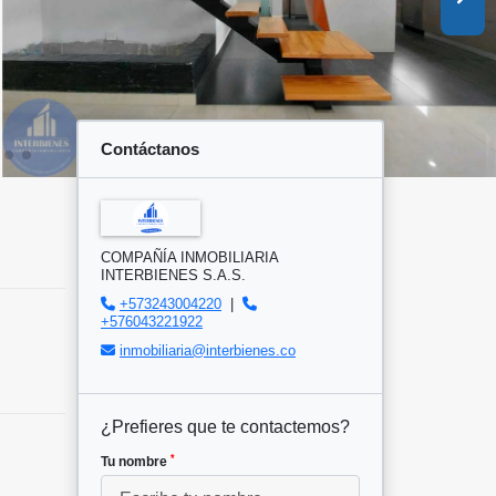
Contáctanos
COMPAÑÍA INMOBILIARIA
INTERBIENES S.A.S.
+573243004220
|
+576043221922
inmobiliaria@interbienes.co
¿Prefieres que te contactemos?
*
Tu nombre