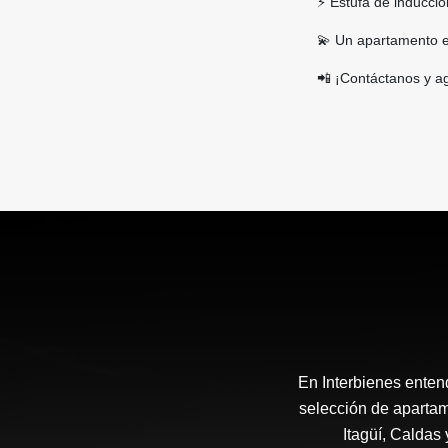
⚡ Estufa de inducci
💫 Un apartamento ex
📲 ¡Contáctanos y ag
En Interbienes enten
selección de apartam
Itagüí, Caldas