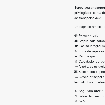
Espectacular aparta
privilegiado, cerca d
de transporte 🚗🌿
Un espacio amplio, e
💎
Primer nivel:
🛋️ Amplia sala com
🍽️ Cocina integral
🧺 Zona de ropas in
🔥 Red de gas
🚿 Calentador de ag
🛏️ Alcoba de servici
🌇 Balcón con espect
🛏️ Alcoba principal 
🛌 2 alcobas auxilia
🔹
Segundo nivel:
🎉 Salón de usos múl
🚿 Baño