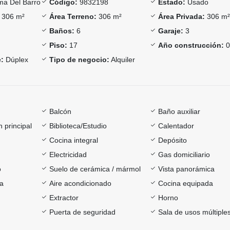
a Del Barro
Código:
9832198
Estado:
Usado
306 m²
Área Terreno:
306 m²
Área Privada:
306 m
Baños:
6
Garaje:
3
Piso:
17
Año construcción:
0
:
Dúplex
Tipo de negocio:
Alquiler
Balcón
Baño auxiliar
 principal
Biblioteca/Estudio
Calentador
Cocina integral
Depósito
Electricidad
Gas domiciliario
o
Suelo de cerámica / mármol
Vista panorámica
ía
Aire acondicionado
Cocina equipada
Extractor
Horno
Puerta de seguridad
Sala de usos múltiple