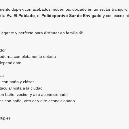
mento dúplex con acabados modernos, ubicado en un sector tranquilo 
e la
Av. El Poblado
, el
Polideportivo Sur de Envigado
y con excelent
legante y perfecto para disfrutar en familia 💎
edor
 moderna completamente dotada
dependiente
ua
o con baño y clóset
acular vista a la ciudad
con baño, vestier y aire acondicionado
res con baño, vestier y aire acondicionado
tiples