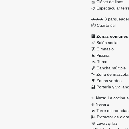
🧺 Clóset de linos
🌿 Espectacular terr
🚗🚗🚗 3 parqueader
📦 Cuarto útil
🏢
Zonas comunes 
🎉 Salón social
🏋️ Gimnasio
🏊 Piscina
🌫️ Turco
🏀 Cancha múltiple
🐾 Zona de mascota
🌳 Zonas verdes
🔐 Portería y vigilan
✨
Nota:
La cocina s
❄️ Nevera
🔥 Torre microondas
🌬️ Extractor de olor
🧼 Lavavajillas