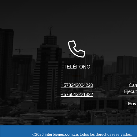
TELÉFONO
+573243004220
Car
Ejecut
+576043221922
Envi
©2026
interbienes.com.co
, todos los derechos reservados.