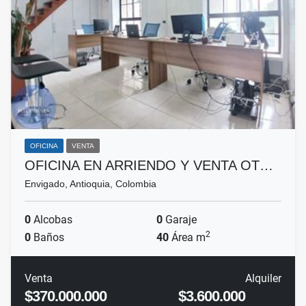
OFICINA
VENTA
OFICINA EN ARRIENDO Y VENTA OT…
Envigado, Antioquia, Colombia
0
Alcobas
0
Garaje
2
0
Baños
40
Área m
Venta
Alquiler
$370.000.000
$3.600.000