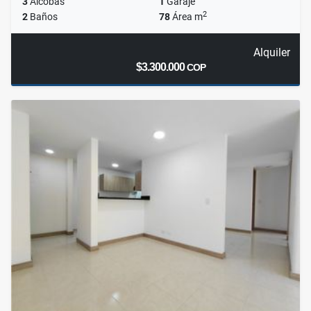
3
Alcobas
1
Garaje
2
2
Baños
78
Área m
Alquiler
$3.300.000
COP