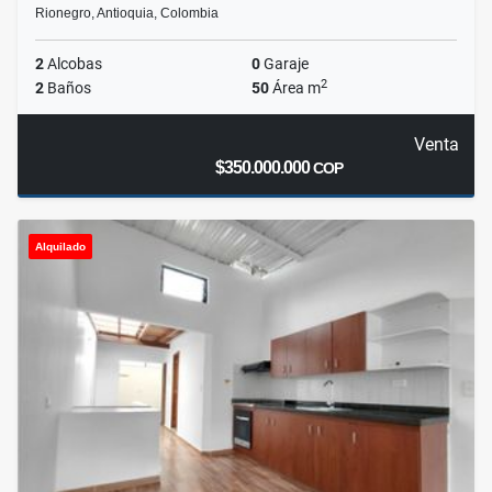
Rionegro, Antioquia, Colombia
2
Alcobas
0
Garaje
2
2
Baños
50
Área m
Venta
$350.000.000
COP
Alquilado