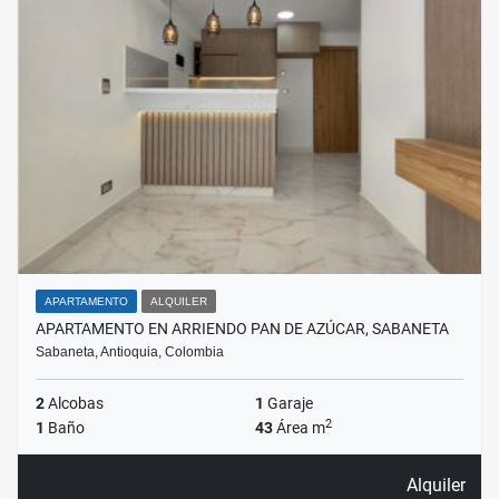
APARTAMENTO
ALQUILER
APARTAMENTO EN ARRIENDO PAN DE AZÚCAR, SABANETA
Sabaneta, Antioquia, Colombia
2
Alcobas
1
Garaje
2
1
Baño
43
Área m
Alquiler