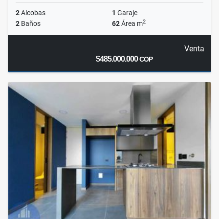
2
Alcobas
1
Garaje
2
2
Baños
62
Área m
Venta
$485.000.000
COP