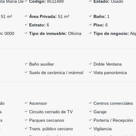
ta Maria De
Código:
8511488
Estado:
Usado
51 m²
Área Privada:
51 m²
Baño:
1
Estrato:
6
Piso:
6
n:
0000
Tipo de inmueble:
Oficina
Tipo de negocio:
Alq
Baño auxiliar
Doble Ventana
Suelo de cerámica / mármol
Vista panorámica
ado
Ascensor
Centros comerciales
a
Circuito cerrado de TV
Garaje
os
Parques cercanos
Portería / Recepción
l
Trans. público cercano
Vigilancia