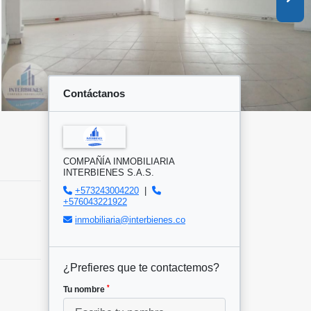
Contáctanos
COMPAÑÍA INMOBILIARIA
INTERBIENES S.A.S.
+573243004220
|
+576043221922
inmobiliaria@interbienes.co
¿Prefieres que te contactemos?
*
Tu nombre