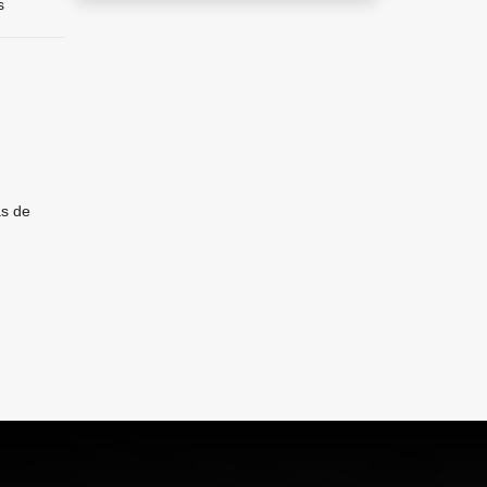
s
as de