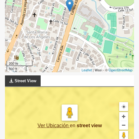
200 m
500 ft
Leaflet
| Wasi - ©
OpenStreetMap
Street View
Ver Ubicación
en
street view