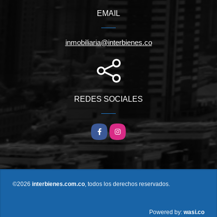
EMAIL
inmobiliaria@interbienes.co
REDES SOCIALES
Facebook
Instagram
©2026
interbienes.com.co
, todos los derechos reservados.
wasi.co
Powered by: