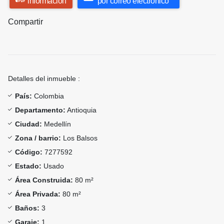
información
por correo electrónico
Compartir
Detalles del inmueble :
País:
Colombia
Departamento:
Antioquia
Ciudad:
Medellín
Zona / barrio:
Los Balsos
Código:
7277592
Estado:
Usado
Área Construida:
80 m²
Área Privada:
80 m²
Baños:
3
Garaje:
1