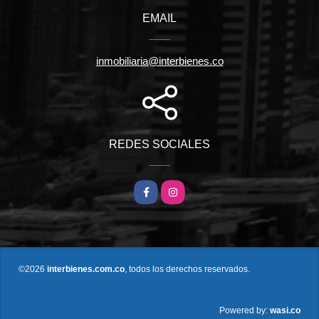
EMAIL
inmobiliaria@interbienes.co
REDES SOCIALES
Facebook
Instagram
©2026
interbienes.com.co
, todos los derechos reservados.
wasi.co
Powered by: