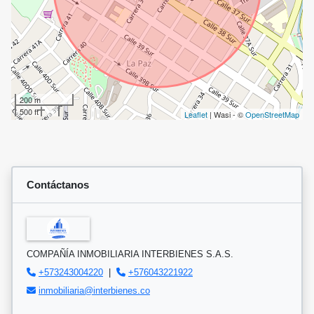
200 m
500 ft
Leaflet
| Wasi - ©
OpenStreetMap
Contáctanos
COMPAÑÍA INMOBILIARIA INTERBIENES S.A.S.
+573243004220
|
+576043221922
inmobiliaria@interbienes.co