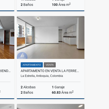
2
2
Baños
100
Área m
Venta
Venta
Alquiler
$850.000.000
$4.700.000
APARTAMENTO
VENTA
APARTAMENTO EN VENTA Y ARRIENDO EL TESORO, EL POBLADO
APARTAMENTO EN VENTA LA FERRERIA, LA ESTRELLA
La Estrella, Antioquia, Colombia
2
Alcobas
1
Garaje
2
2
2
Baños
60.83
Área m
lquiler
Venta