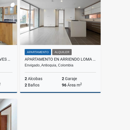
00
$400.000.000
APARTAMENTO
ALQUILER
APARTAMENTO EN ARRIENDO AVES MARÍA, SABANETA
APARTAMENTO EN ARRIENDO LOMA DE LAS BRUJAS, ENVIGADO
Envigado, Antioquia, Colombia
2
Alcobas
2
Garaje
2
2
2
Baños
96
Área m
lquiler
Alquiler
$5.000.000