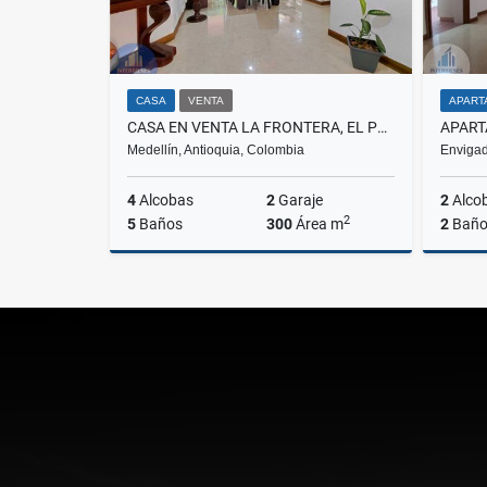
CASA
VENTA
APART
CASA EN VENTA LA FRONTERA, EL POBLADO
Medellín, Antioquia, Colombia
Envigad
4
Alcobas
2
Garaje
2
Alco
2
5
Baños
300
Área m
2
Baño
Venta
Venta
$1.750.000.000
$740.00