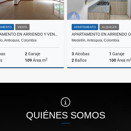
AMENTO
VENTA
APARTAMENTO
ALQUILER
APARTAMENTO EN ARRIENDO Y VENTA ZÚÑIGA, ENVIGADO
o, Antioquia, Colombia
Medellín, Antioquia, Colombia
bas
2
Garaje
3
Alcobas
1
Garaje
2
s
109
Área m
2
Baños
100
Área m
Alquiler
A
0.000
$3.600.000
$5.200.000
QUIÉNES SOMOS