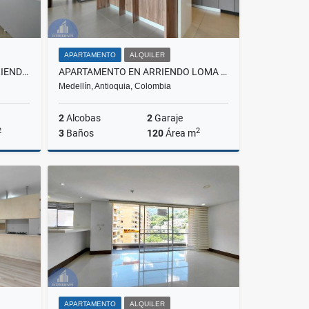
APARTAMENTO
ALQUILER
APARTAMENTO DUPLEX EN ARRIENDO ASTORGA, EL POBLADO
APARTAMENTO EN ARRIENDO LOMA DE LOS PARRAS, EL POBLADO
Medellín, Antioquia, Colombia
2
Alcobas
2
Garaje
2
2
3
Baños
120
Área m
lquiler
Alquiler
$8.500.000
APARTAMENTO
ALQUILER