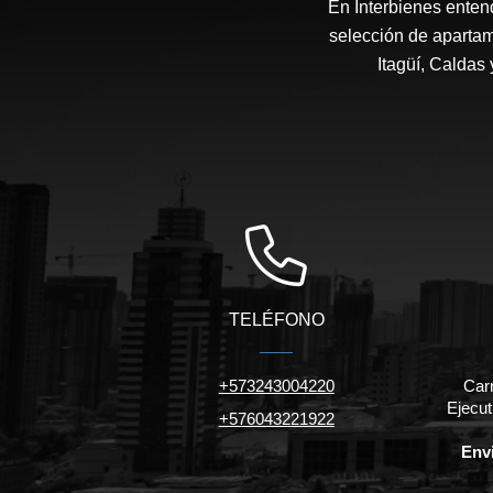
En Interbienes enten
selección de apartam
Itagüí, Caldas
TELÉFONO
+573243004220
Car
Ejecut
+576043221922
Envi