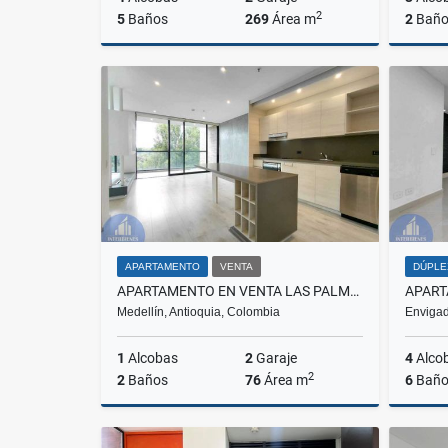
2
5
Baños
269
Área m
2
Baño
Venta
$1.600.000.000
APARTAMENTO
VENTA
DÚPLE
APARTAMENTO EN VENTA LAS PALMAS, MEDELLIN
Medellín, Antioquia, Colombia
Envigad
1
Alcobas
2
Garaje
4
Alco
2
2
Baños
76
Área m
6
Baño
Venta
Alquiler