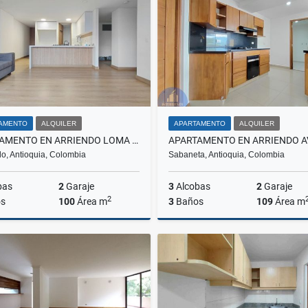
$9.000.000
$1.300.000
$7.800.0
AMENTO
ALQUILER
APARTAMENTO
ALQUILER
APARTAMENTO EN ARRIENDO LOMA DE LAS BRUJAS, ENVIGADO
o, Antioquia, Colombia
Sabaneta, Antioquia, Colombia
bas
2
Garaje
3
Alcobas
2
Garaje
2
s
100
Área m
3
Baños
109
Área m
Alquiler
A
$5.800.000
$4.000.000