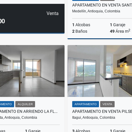
Medellín, Antioquia, Colombia
Venta
00
1
Alcobas
1
Garaje
2
2
Baños
49
Área m
$500.000.000
AMENTO
ALQUILER
APARTAMENTO
VENTA
APARTAMENTO EN ARRIENDO LA FLORIDA, SABANETA
a, Antioquia, Colombia
Itagui, Antioquia, Colombia
bas
1
Garaje
3
Alcobas
1
Garaje