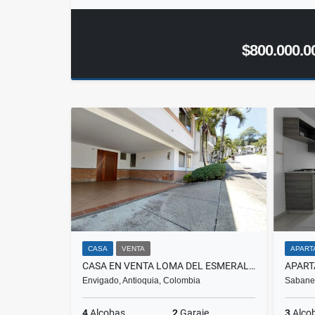
$800.000.0
CASA
VENTA
APART
CASA EN VENTA LOMA DEL ESMERALDAL, ENVIGADO
Envigado, Antioquia, Colombia
Sabanet
4
Alcobas
2
Garaje
3
Alco