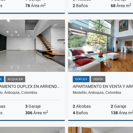
2
2
s
78
Área m
2
Baños
68
Área m
Alquiler
$3.300.000
$435.000.000
X
ALQUILER
DÚPLEX
VENTA
APARTAMENTO DUPLEX EN ARRIENDO LOMA DEL BARRO, ENVIGADO
o, Antioquia, Colombia
Medellín, Antioquia, Colombia
bas
3
Garaje
2
Alcobas
2
Garaje
2
s
306
Área m
4
Baños
138
Área m
Alquiler
Venta
A