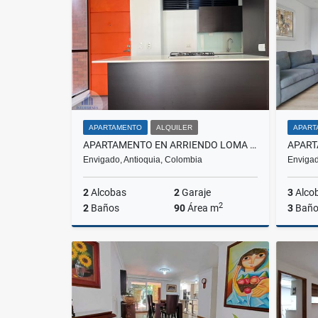
$850.000.000
$5.400.000
APARTAMENTO
ALQUILER
APART
APARTAMENTO EN ARRIENDO LOMA DE LAS BRUJAS, ENVIGADO
Envigado, Antioquia, Colombia
Envigad
2
Alcobas
2
Garaje
3
Alco
2
2
Baños
90
Área m
3
Baño
Alquiler
$4.000.000