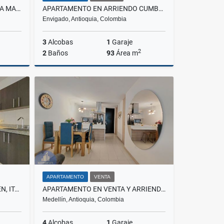
APARTAMENTO EN VENTA SANTA MARÍA DE LOS ÁNGELES, EL POBLADO
APARTAMENTO EN ARRIENDO CUMBRES, ENVIGADO
Envigado, Antioquia, Colombia
3
Alcobas
1
Garaje
2
2
Baños
93
Área m
Venta
Alquiler
$4.800.000
APARTAMENTO
VENTA
APARTAMENTO EN VENTA PILSEN, ITAGÜÍ
APARTAMENTO EN VENTA Y ARRIENDO
Medellín, Antioquia, Colombia
4
Alcobas
1
Garaje