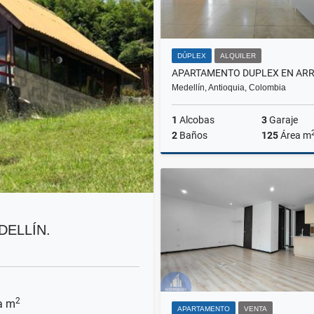
DÚPLEX
ALQUILER
Medellín, Antioquia, Colombia
1
Alcobas
3
Garaje
2
Baños
125
Área m
A
$8.000.000
DELLÍN.
2
a m
APARTAMENTO
VENTA