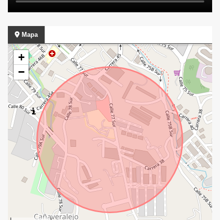
Mapa
+
−