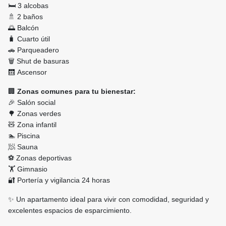
🛏️ 3 alcobas
🚿 2 baños
🌅 Balcón
🧳 Cuarto útil
🚗 Parqueadero
🗑️ Shut de basuras
🛗 Ascensor
🏢
Zonas comunes para tu bienestar:
🎉 Salón social
🌳 Zonas verdes
🧸 Zona infantil
🏊 Piscina
🧖 Sauna
⚽ Zonas deportivas
🏋️ Gimnasio
🔐 Portería y vigilancia 24 horas
✨ Un apartamento ideal para vivir con comodidad, seguridad y
excelentes espacios de esparcimiento.