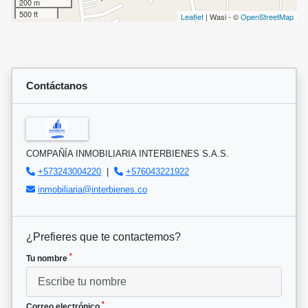
200 m
500 ft
Leaflet
| Wasi - ©
OpenStreetMap
Contáctanos
COMPAÑÍA INMOBILIARIA INTERBIENES S.A.S.
+573243004220
|
+576043221922
inmobiliaria@interbienes.co
¿Prefieres que te contactemos?
*
Tu nombre
*
Correo electrónico