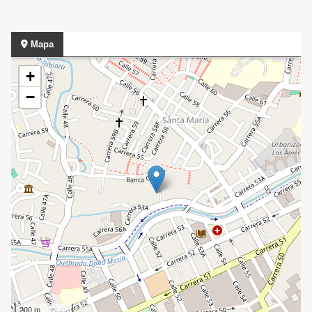
Mapa
+
−
200 m