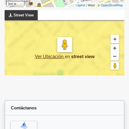
500 ft
Leaflet
| Wasi - ©
OpenStreetMap
Street View
Ver Ubicación
en
street view
Contáctanos