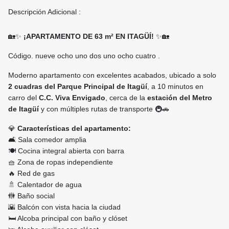
Descripción Adicional :
🏡✨
¡APARTAMENTO DE 63 m² EN ITAGÜÍ!
✨🏡
Código. nueve ocho uno dos uno ocho cuatro .
Moderno apartamento con excelentes acabados, ubicado a solo
2 cuadras del Parque Principal de Itagüí
, a 10 minutos en
carro del
C.C. Viva Envigado
, cerca de la
estación del Metro
de Itagüí
y con múltiples rutas de transporte 🚇🚗
💎
Características del apartamento:
🛋️ Sala comedor amplia
🍽️ Cocina integral abierta con barra
🧺 Zona de ropas independiente
🔥 Red de gas
🚿 Calentador de agua
🚻 Baño social
🌇 Balcón con vista hacia la ciudad
🛏️ Alcoba principal con baño y clóset