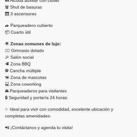
🛌 Alcoba auxiliar con clóset
🗑️ Shut de basuras
🛗 3 ascensores
🚙 Parqueadero cubierto
📦 Cuarto útil
🌟
Zonas comunes de lujo:
🏋🏼 Gimnasio dotado
🎉 Salón social
🥩 Zona BBQ
⚽ Cancha múltiple
🦮 Zona de mascotas
💻 Zona coworking
🚘 Parqueaderos para visitantes
🔒 Seguridad y portería 24 horas
✨ Ideal para vivir con comodidad, excelente ubicación y
completas amenidades.
📲 ¡Contáctanos y agenda tu visita!