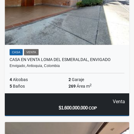
CASA
VENTA
CASA EN VENTA LOMA DEL ESMERALDAL, ENVIGADO
Envigado, Antioquia, Colombia
4
Alcobas
2
Garaje
2
5
Baños
269
Área m
Venta
$1.600.000.000
COP