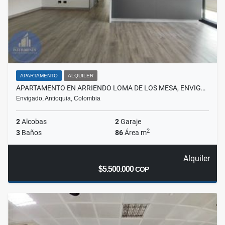
APARTAMENTO
ALQUILER
APARTAMENTO EN ARRIENDO LOMA DE LOS MESA, ENVIG…
Envigado, Antioquia, Colombia
2
Alcobas
2
Garaje
2
3
Baños
86
Área m
Alquiler
$5.500.000
COP