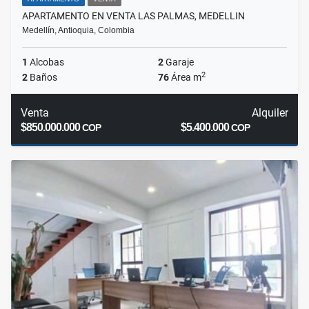
APARTAMENTO EN VENTA LAS PALMAS, MEDELLIN
Medellín, Antioquia, Colombia
1
Alcobas
2
Garaje
2
2
Baños
76
Área m
Venta
Alquiler
$850.000.000
$5.400.000
COP
COP