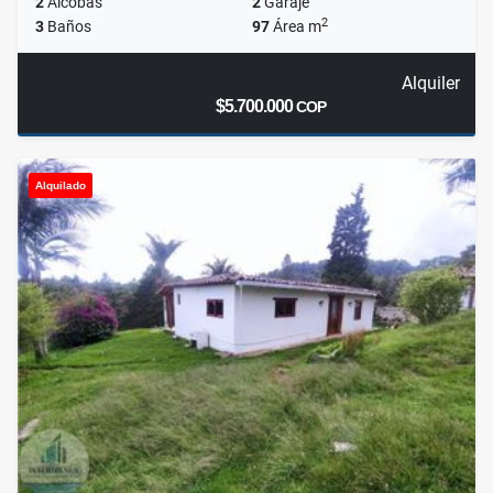
2
Alcobas
2
Garaje
2
3
Baños
97
Área m
Alquiler
$5.700.000
COP
Alquilado