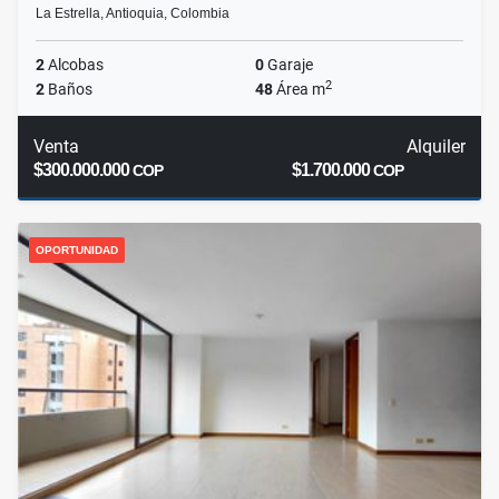
La Estrella, Antioquia, Colombia
2
Alcobas
0
Garaje
2
2
Baños
48
Área m
Venta
Alquiler
$300.000.000
$1.700.000
COP
COP
OPORTUNIDAD