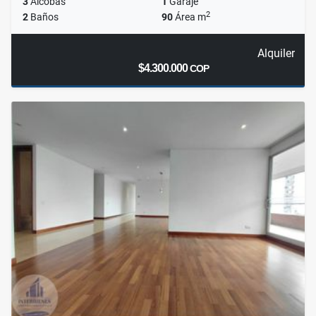
3
Alcobas
1
Garaje
2
2
Baños
90
Área m
Alquiler
$4.300.000
COP