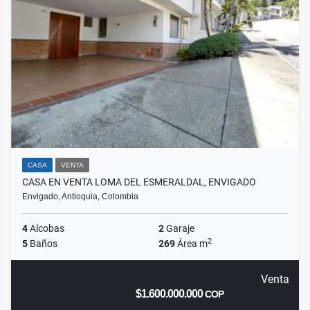
CASA
VENTA
CASA EN VENTA LOMA DEL ESMERALDAL, ENVIGADO
Envigado, Antioquia, Colombia
4
Alcobas
2
Garaje
2
5
Baños
269
Área m
Venta
$1.600.000.000
COP