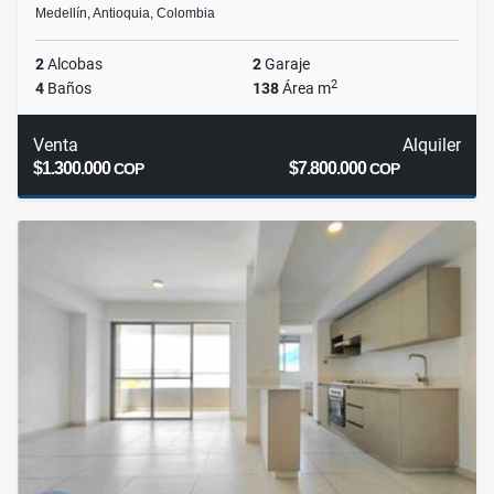
Medellín, Antioquia, Colombia
2
Alcobas
2
Garaje
2
4
Baños
138
Área m
Venta
Alquiler
$1.300.000
$7.800.000
COP
COP