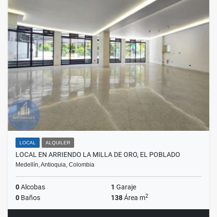
LOCAL
ALQUILER
LOCAL EN ARRIENDO LA MILLA DE ORO, EL POBLADO
Medellín, Antioquia, Colombia
0
Alcobas
1
Garaje
2
0
Baños
138
Área m