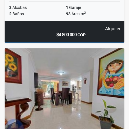
3
Alcobas
1
Garaje
2
2
Baños
93
Área m
Alquiler
$4.800.000
COP