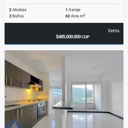
2
Alcobas
1
Garaje
2
2
Baños
62
Área m
Venta
$485.000.000
COP