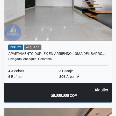
DÚPLEX
ALQUILER
APARTAMENTO DUPLEX EN ARRIENDO LOMA DEL BARRO,…
Envigado, Antioquia, Colombia
4
Alcobas
3
Garaje
2
6
Baños
306
Área m
Alquiler
$9.000.000
COP