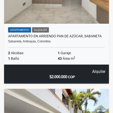
APARTAMENTO
ALQUILER
APARTAMENTO EN ARRIENDO PAN DE AZÚCAR, SABANETA
Sabaneta, Antioquia, Colombia
2
Alcobas
1
Garaje
2
1
Baño
43
Área m
Alquiler
$2.000.000
COP