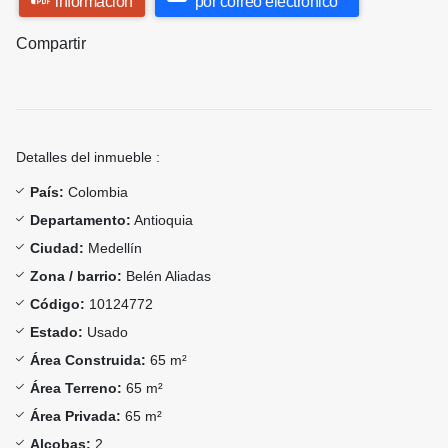
información
por correo electrónico
Compartir
Detalles del inmueble :
País:
Colombia
Departamento:
Antioquia
Ciudad:
Medellín
Zona / barrio:
Belén Aliadas
Código:
10124772
Estado:
Usado
Área Construida:
65 m²
Área Terreno:
65 m²
Área Privada:
65 m²
Alcobas:
2