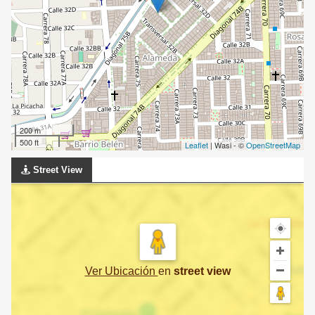
200 m
500 ft
Leaflet
| Wasi - ©
OpenStreetMap
Street View
Ver Ubicación
en
street view