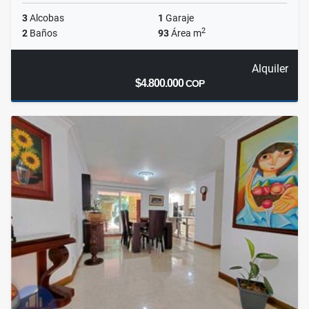
3
Alcobas
1
Garaje
2
2
Baños
93
Área m
Alquiler
$4.800.000
COP