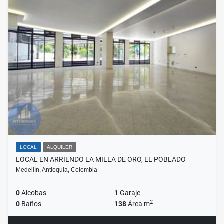
LOCAL
ALQUILER
LOCAL EN ARRIENDO LA MILLA DE ORO, EL POBLADO
Medellín, Antioquia, Colombia
0
Alcobas
1
Garaje
2
0
Baños
138
Área m