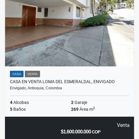
CASA
VENTA
CASA EN VENTA LOMA DEL ESMERALDAL, ENVIGADO
Envigado, Antioquia, Colombia
4
Alcobas
2
Garaje
2
5
Baños
269
Área m
Venta
$1.600.000.000
COP