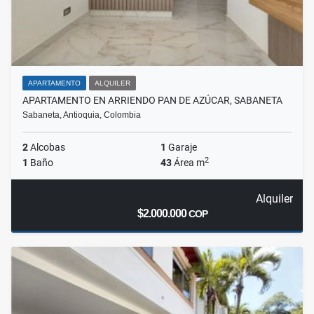
APARTAMENTO
ALQUILER
APARTAMENTO EN ARRIENDO PAN DE AZÚCAR, SABANETA
Sabaneta, Antioquia, Colombia
2
Alcobas
1
Garaje
2
1
Baño
43
Área m
Alquiler
$2.000.000
COP