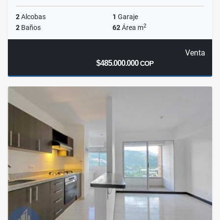
2
Alcobas
1
Garaje
2
2
Baños
62
Área m
Venta
$485.000.000
COP