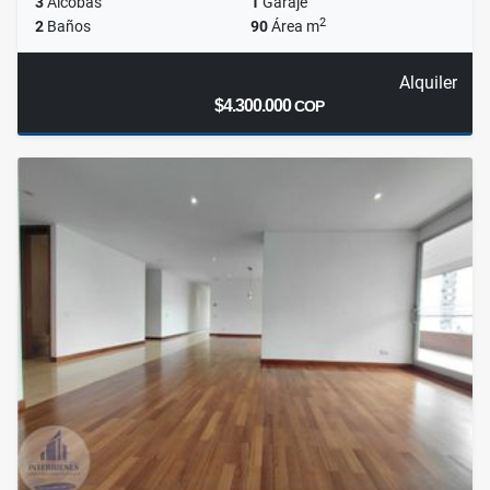
3
Alcobas
1
Garaje
2
2
Baños
90
Área m
Alquiler
$4.300.000
COP