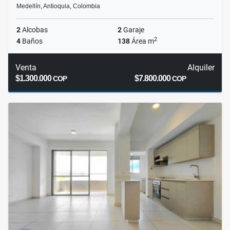
Medellín, Antioquia, Colombia
2
Alcobas
2
Garaje
2
4
Baños
138
Área m
Venta
Alquiler
$1.300.000
$7.800.000
COP
COP