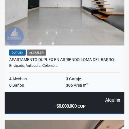
DÚPLEX
ALQUILER
APARTAMENTO DUPLEX EN ARRIENDO LOMA DEL BARRO,…
Envigado, Antioquia, Colombia
4
Alcobas
3
Garaje
2
6
Baños
306
Área m
Alquiler
$9.000.000
COP