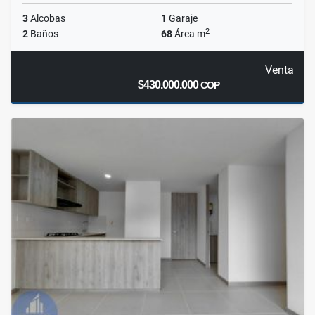
3
Alcobas
1
Garaje
2
2
Baños
68
Área m
Venta
$430.000.000
COP