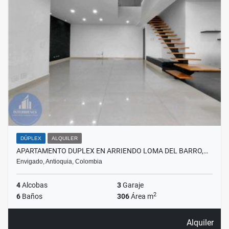
DÚPLEX
ALQUILER
APARTAMENTO DUPLEX EN ARRIENDO LOMA DEL BARRO,…
Envigado, Antioquia, Colombia
4
Alcobas
3
Garaje
2
6
Baños
306
Área m
Alquiler