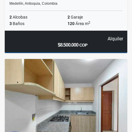
Medellín, Antioquia, Colombia
2
Alcobas
2
Garaje
2
3
Baños
120
Área m
Alquiler
$8.500.000
COP