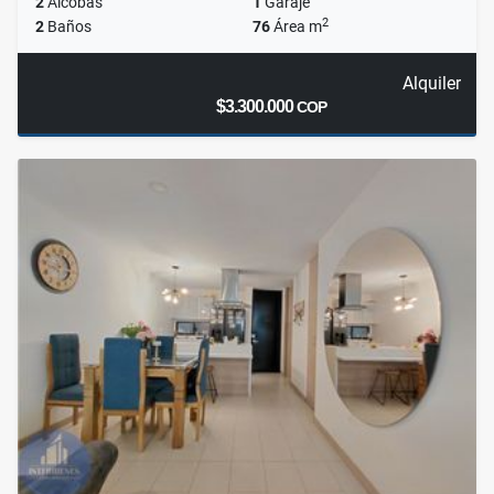
2
Alcobas
1
Garaje
2
2
Baños
76
Área m
Alquiler
$3.300.000
COP