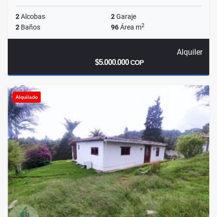
2
Alcobas
2
Garaje
2
2
Baños
96
Área m
Alquiler
$5.000.000
COP
Alquilado