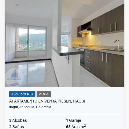
APARTAMENTO
VENTA
APARTAMENTO EN VENTA PILSEN, ITAGÜÍ
Itagui, Antioquia, Colombia
3
Alcobas
1
Garaje
2
2
Baños
68
Área m