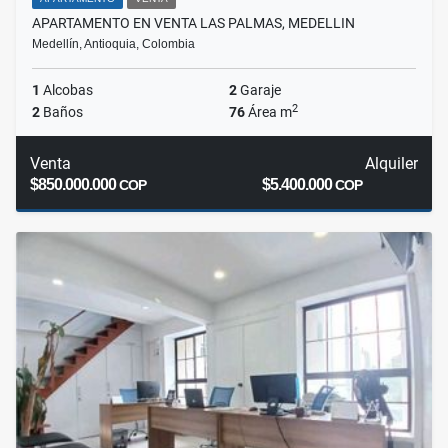
APARTAMENTO EN VENTA LAS PALMAS, MEDELLIN
Medellín, Antioquia, Colombia
1
Alcobas
2
Garaje
2
2
Baños
76
Área m
Venta
Alquiler
$850.000.000
$5.400.000
COP
COP