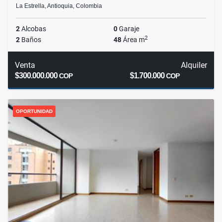
La Estrella, Antioquia, Colombia
2
Alcobas
0
Garaje
2
2
Baños
48
Área m
Venta
Alquiler
$300.000.000
$1.700.000
COP
COP
OPORTUNIDAD