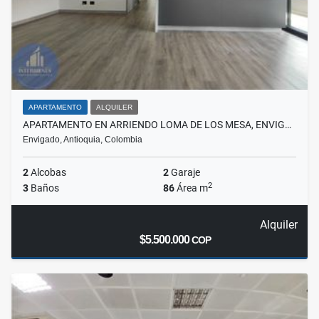
APARTAMENTO
ALQUILER
APARTAMENTO EN ARRIENDO LOMA DE LOS MESA, ENVIG…
Envigado, Antioquia, Colombia
2
Alcobas
2
Garaje
2
3
Baños
86
Área m
Alquiler
$5.500.000
COP