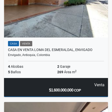
CASA
VENTA
CASA EN VENTA LOMA DEL ESMERALDAL, ENVIGADO
Envigado, Antioquia, Colombia
4
Alcobas
2
Garaje
2
5
Baños
269
Área m
Venta
$1.600.000.000
COP