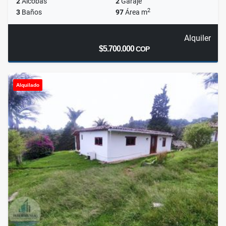
2
Alcobas
2
Garaje
2
3
Baños
97
Área m
Alquiler
$5.700.000
COP
Alquilado