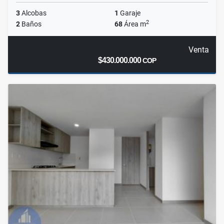
3
Alcobas
1
Garaje
2
2
Baños
68
Área m
Venta
$430.000.000
COP