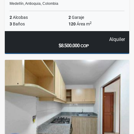
Medellín, Antioquia, Colombia
2
Alcobas
2
Garaje
2
3
Baños
120
Área m
Alquiler
$8.500.000
COP