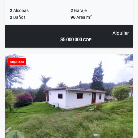
2
Alcobas
2
Garaje
2
2
Baños
96
Área m
Alquiler
$5.000.000
COP
Alquilado