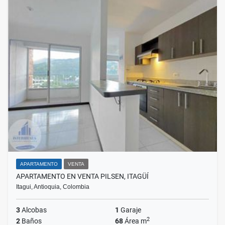
APARTAMENTO
VENTA
APARTAMENTO EN VENTA PILSEN, ITAGÜÍ
Itagui, Antioquia, Colombia
3
Alcobas
1
Garaje
2
2
Baños
68
Área m