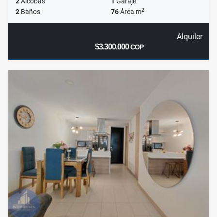
2
Alcobas
1
Garaje
2
2
Baños
76
Área m
Alquiler
$3.300.000
COP