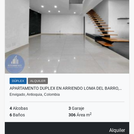
DÚPLEX
ALQUILER
APARTAMENTO DUPLEX EN ARRIENDO LOMA DEL BARRO,…
Envigado, Antioquia, Colombia
4
Alcobas
3
Garaje
2
6
Baños
306
Área m
Alquiler