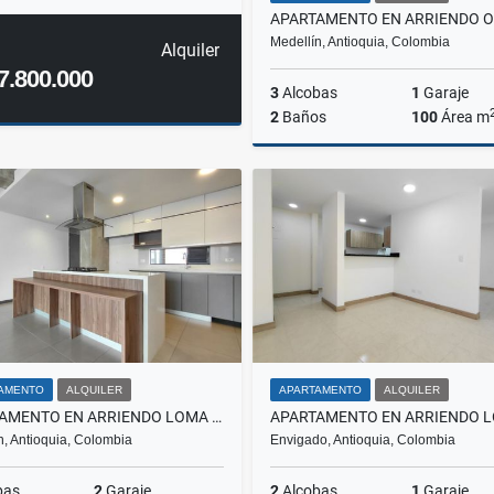
Medellín, Antioquia, Colombia
Alquiler
7.800.000
3
Alcobas
1
Garaje
2
Baños
100
Área m
A
$5.200.000
AMENTO
ALQUILER
APARTAMENTO
ALQUILER
APARTAMENTO EN ARRIENDO LOMA DE LOS PARRAS, EL POBLADO
n, Antioquia, Colombia
Envigado, Antioquia, Colombia
bas
2
Garaje
2
Alcobas
1
Garaje