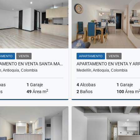
0.000
$3.600.000
$1.750.000.000
AMENTO
VENTA
APARTAMENTO
VENTA
APARTAMENTO EN VENTA SANTA MARÍA DE LOS ÁNGELES, EL POBLADO
n, Antioquia, Colombia
Medellín, Antioquia, Colombia
bas
1
Garaje
4
Alcobas
1
Garaje
2
s
49
Área m
2
Baños
100
Área m
Venta
Venta
A
$500.000.000
$850.000.000
$4.700.0