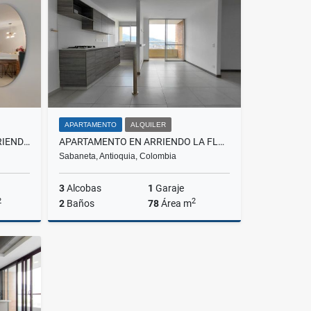
$2.000.000
APARTAMENTO
ALQUILER
APARTAMENTO EN VENTA Y ARRIENDO
APARTAMENTO EN ARRIENDO LA FLORIDA, SABANETA
Sabaneta, Antioquia, Colombia
3
Alcobas
1
Garaje
2
2
2
Baños
78
Área m
lquiler
Alquiler
00
$3.300.000