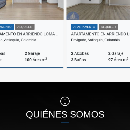
AMENTO
ALQUILER
APARTAMENTO
ALQUILER
APARTAMENTO EN ARRIENDO LOMA DE LAS BRUJAS, ENVIGADO
o, Antioquia, Colombia
Envigado, Antioquia, Colombia
bas
2
Garaje
2
Alcobas
2
Garaje
2
2
s
100
Área m
3
Baños
97
Área m
Alquiler
A
$5.800.000
$5.700.000
QUIÉNES SOMOS