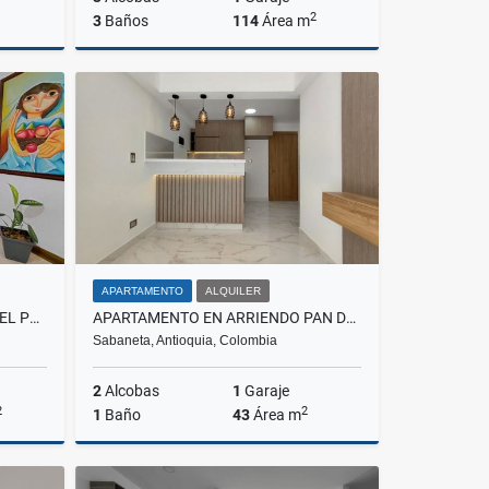
2
3
Baños
114
Área m
lquiler
Venta
$960.000.000
APARTAMENTO
ALQUILER
CASA EN VENTA LA FRONTERA, EL POBLADO
APARTAMENTO EN ARRIENDO PAN DE AZÚCAR, SABANETA
Sabaneta, Antioquia, Colombia
2
Alcobas
1
Garaje
2
2
1
Baño
43
Área m
Venta
Alquiler