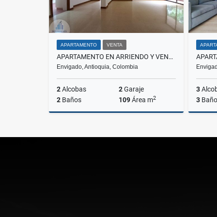
APARTAMENTO
VENTA
APART
APARTAMENTO EN ARRIENDO Y VENTA ZÚÑIGA, ENVIGADO
Envigado, Antioquia, Colombia
Envigad
2
Alcobas
2
Garaje
3
Alco
2
2
Baños
109
Área m
3
Baño
Venta
Alquiler
$740.000.000
$3.600.000