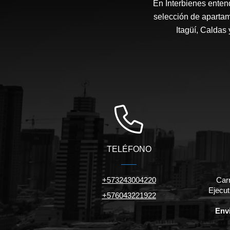
En Interbienes enten
selección de apartam
Itagüí, Caldas
TELÉFONO
+573243004220
Car
Ejecut
+576043221922
Envi