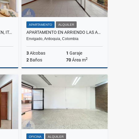
APARTAMENTO
ALQUILER
APARTAMENTO EN VENTA PILSEN, ITAGÜÌ
APARTAMENTO EN ARRIENDO LAS ANTILLAS, ENVIGADO
Envigado, Antioquia, Colombia
3
Alcobas
1
Garaje
2
2
Baños
70
Área m
Venta
Alquiler
$2.500.000
OFICINA
ALQUILER