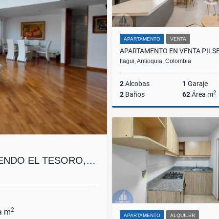
APARTAMENTO
VENTA
Itagui, Antioquia, Colombia
2
Alcobas
1
Garaje
2
2
Baños
62
Área m
$485.000.000
IENDO EL TESORO,…
2
a m
APARTAMENTO
ALQUILER