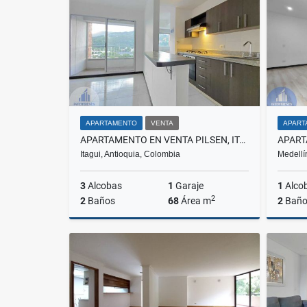
$800.000.000
$370.00
APARTAMENTO
VENTA
APART
APARTAMENTO EN VENTA PILSEN, ITAGÜÍ
Itagui, Antioquia, Colombia
Medellí
3
Alcobas
1
Garaje
1
Alco
2
2
Baños
68
Área m
2
Baño
Venta
$435.000.000