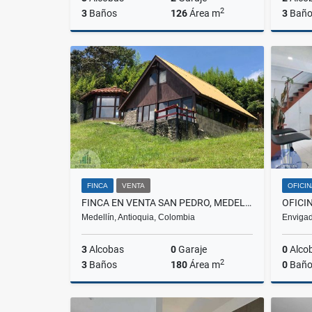
2
3
Baños
126
Área m
3
Baño
Alquiler
$6.000.000
FINCA
VENTA
OFICI
FINCA EN VENTA SAN PEDRO, MEDELLÍN.
Medellín, Antioquia, Colombia
Envigad
3
Alcobas
0
Garaje
0
Alco
2
3
Baños
180
Área m
0
Baño
Venta
Venta