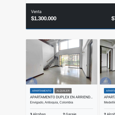
Venta
$1.300.000
$
APARTAMENTO
ALQUILER
APART
APARTAMENTO DUPLEX EN ARRIENDO LOMA DEL ESCOBERO, ENVIGADO
Envigado, Antioquia, Colombia
Medellí
3
Alcobas
2
Garaje
2
Alco