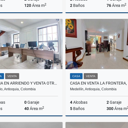
2
2
s
120
Área m
2
Baños
76
Área m
Alquiler
A
$8.500.000
$3.300.000
NA
VENTA
CASA
VENTA
OFICINA EN ARRIENDO Y VENTA OTRAPARTE, ENVIGADO
o, Antioquia, Colombia
Medellín, Antioquia, Colombia
bas
0
Garaje
4
Alcobas
2
Garaje
2
s
40
Área m
5
Baños
300
Área m
Alquiler