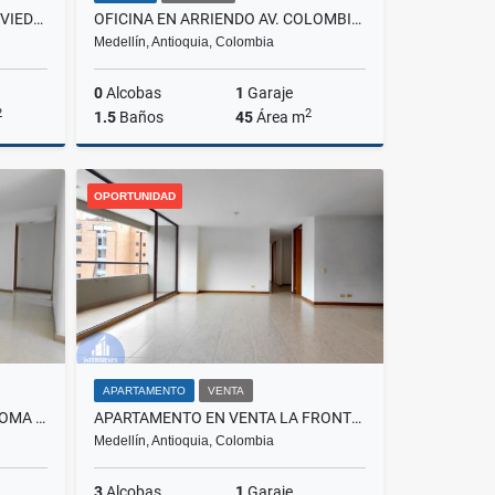
APARTAMENTO EN ARRIENDO OVIEDO, MEDELLIN
OFICINA EN ARRIENDO AV. COLOMBIA, MEDELLIN
Medellín, Antioquia, Colombia
0
Alcobas
1
Garaje
2
2
1.5
Baños
45
Área m
lquiler
Alquiler
OPORTUNIDAD
$2.550.000
APARTAMENTO
VENTA
APARTAMENTO EN ARRIENDO LOMA CUMBRES, ENVIGADO
APARTAMENTO EN VENTA LA FRONTERA, EL POBLADO
Medellín, Antioquia, Colombia
3
Alcobas
1
Garaje