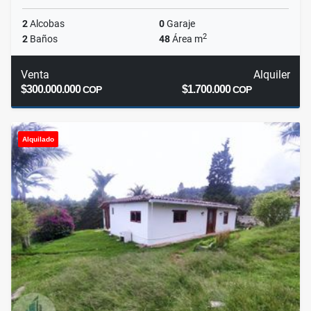
2
Alcobas
0
Garaje
2
2
Baños
48
Área m
Venta
Alquiler
$300.000.000
$1.700.000
COP
COP
Alquilado