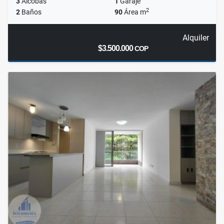
3
Alcobas
1
Garaje
2
2
Baños
90
Área m
Alquiler
$3.500.000
COP