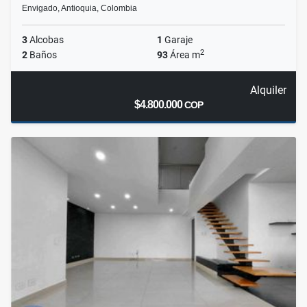
Envigado, Antioquia, Colombia
3
Alcobas
1
Garaje
2
2
Baños
93
Área m
Alquiler
$4.800.000
COP