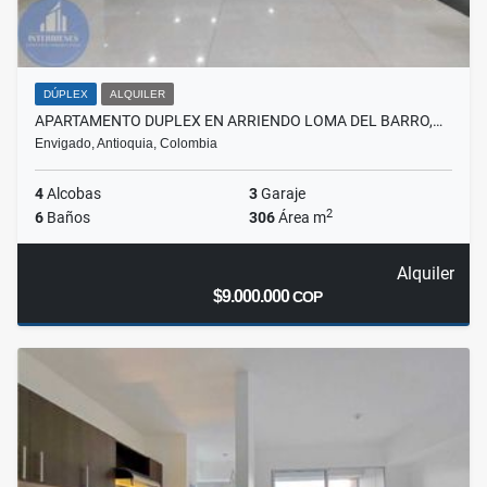
DÚPLEX
ALQUILER
APARTAMENTO DUPLEX EN ARRIENDO LOMA DEL BARRO,…
Envigado, Antioquia, Colombia
4
Alcobas
3
Garaje
2
6
Baños
306
Área m
Alquiler
$9.000.000
COP