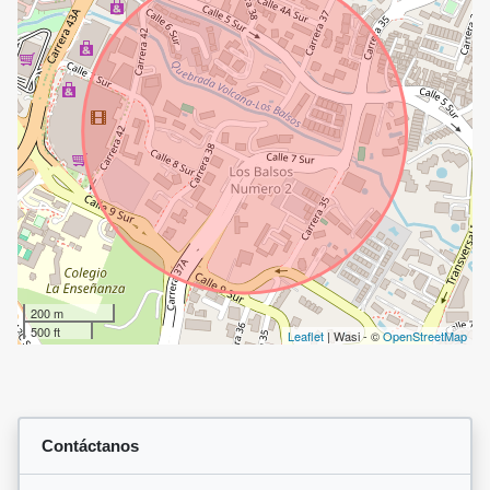
200 m
500 ft
Leaflet
| Wasi - ©
OpenStreetMap
Contáctanos